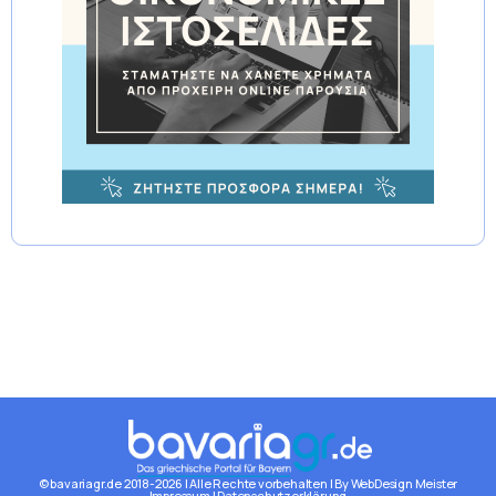
© bavariagr.de 2018-2026 | Alle Rechte vorbehalten | By WebDesign Meister
Impressum | Datenschutzerklärung