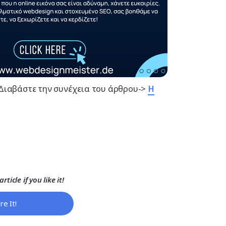
– Διαβάστε την συνέχεια του άρθρου->
Η
rticle if you like it!
re It!