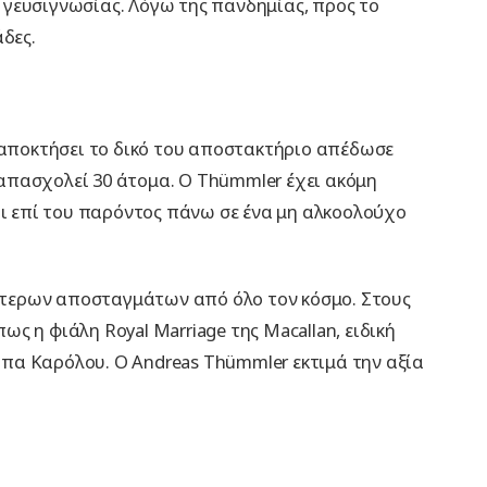
ια γευσιγνωσίας. Λόγω της πανδημίας, προς το
δες.
 αποκτήσει το δικό του αποστακτήριο απέδωσε
α απασχολεί 30 άτομα. Ο Thümmler έχει ακόμη
αι επί του παρόντος πάνω σε ένα μη αλκοολούχο
αίτερων αποσταγμάτων από όλο τον κόσμο. Στους
ς η φιάλη Royal Marriage της Macallan, ειδική
κιπα Καρόλου. Ο Andreas Thümmler εκτιμά την αξία