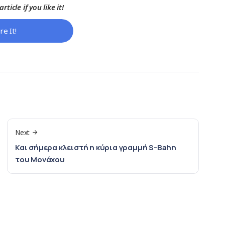
rticle if you like it!
re It!
Next
Και σήμερα κλειστή η κύρια γραμμή S-Bahn
του Μονάχου