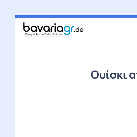
Ουίσκι 