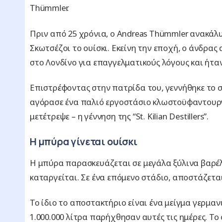
Thümmler.
Πριν από 25 χρόνια, ο Andreas Thümmler ανακάλυ
Σκωτσέζοι το ουίσκι. Εκείνη την εποχή, ο άνδρ
στο Λονδίνο για επαγγελματικούς λόγους και ήταν
Επιστρέφοντας στην πατρίδα του, γεννήθηκε το σχ
αγόρασε ένα παλιό εργοστάσιο κλωστοϋφαντουργί
μετέτρεψε – η γέννηση της “St. Kilian Destillers”.
Η μπύρα γίνεται ουίσκι
Η μπύρα παρασκευάζεται σε μεγάλα ξύλινα βαρέλι
καταργείται. Σε ένα επόμενο στάδιο, αποστάζεται
Το ίδιο το αποστακτήριο είναι ένα μείγμα γερμαν
1.000.000 λίτρα παρήχθησαν αυτές τις ημέρες. Το