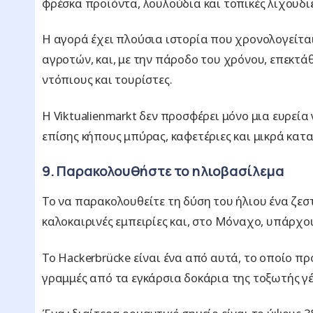
φρέσκα προϊόντα, λουλούδια και τοπικές λιχουδιέ
Η αγορά έχει πλούσια ιστορία που χρονολογείτα
αγροτών, και, με την πάροδο του χρόνου, επεκτά
ντόπιους και τουρίστες.
Η Viktualienmarkt δεν προσφέρει μόνο μια ευρεί
επίσης κήπους μπύρας, καφετέριες και μικρά κα
9. Παρακολουθήστε το ηλιοβασίλεμα
Το να παρακολουθείτε τη δύση του ήλιου ένα ζεστ
καλοκαιρινές εμπειρίες και, στο Μόναχο, υπάρχο
Το Hackerbrücke είναι ένα από αυτά, το οποίο πρ
γραμμές από τα εγκάρσια δοκάρια της τοξωτής γ