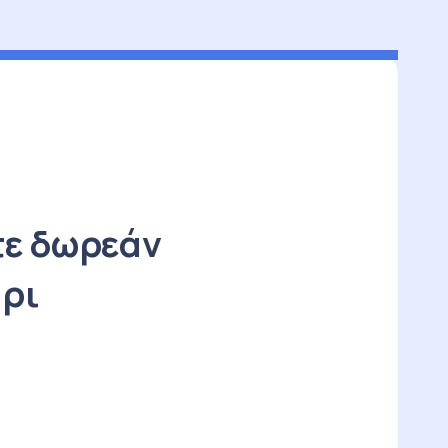
τε δωρεάν
ίρι