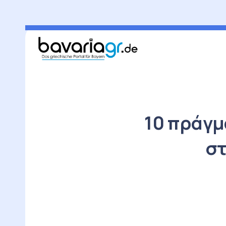
10 πράγμ
στ